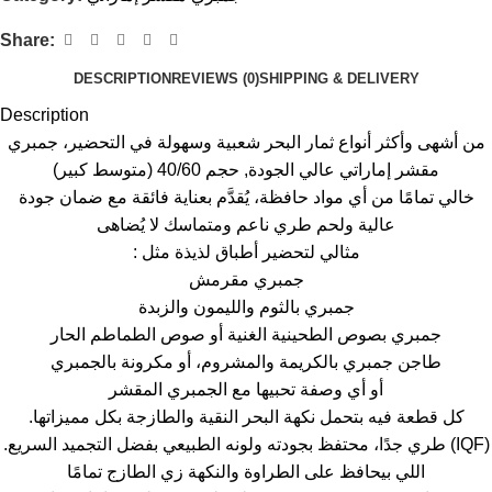
Share:
DESCRIPTION
REVIEWS (0)
SHIPPING & DELIVERY
Description
من أشهى وأكثر أنواع ثمار البحر شعبية وسهولة في التحضير، جمبري
مقشر إماراتي عالي الجودة, حجم 40/60 (متوسط كبير)
خالي تمامًا من أي مواد حافظة، يُقدَّم بعناية فائقة مع ضمان جودة
عالية ولحم طري ناعم ومتماسك لا يُضاهى
: مثالي لتحضير أطباق لذيذة مثل
جمبري مقرمش
جمبري بالثوم والليمون والزبدة
جمبري بصوص الطحينية الغنية أو صوص الطماطم الحار
طاجن جمبري بالكريمة والمشروم، أو مكرونة بالجمبري
أو أي وصفة تحبيها مع الجمبري المقشر
.كل قطعة فيه بتحمل نكهة البحر النقية والطازجة بكل مميزاتها
.طري جدًا، محتفظ بجودته ولونه الطبيعي بفضل التجميد السريع (IQF)
اللي بيحافظ على الطراوة والنكهة زي الطازج تمامًا