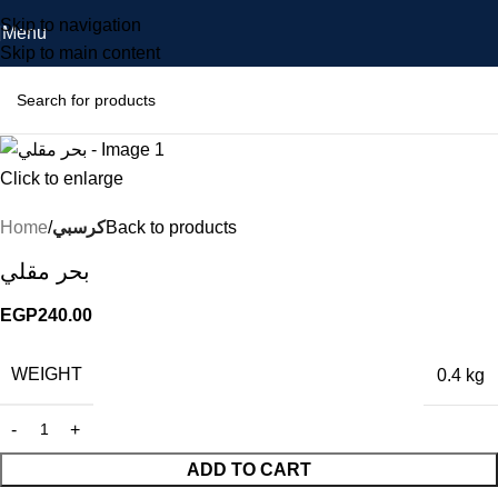
Skip to navigation
Menu
Skip to main content
Click to enlarge
Back to products
كرسبي
Home
بحر مقلي
EGP
240.00
WEIGHT
0.4 kg
ADD TO CART