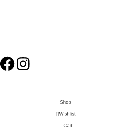
USEFUL LINKS
Privacy Policy
Terms and Conditions
Refund, Cancellation & Delivery Policy
Follow Us
Based on
Blue Corner
theme
2023
CodeMonster
.
Shop
Wishlist
Cart