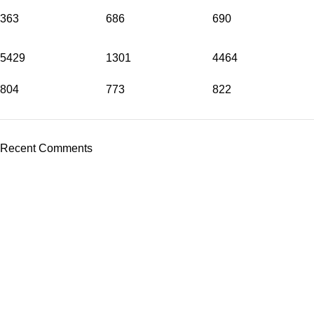
363
686
690
5429
1301
4464
804
773
822
Recent Comments
ABOUT US
Shop
About
Contact Us