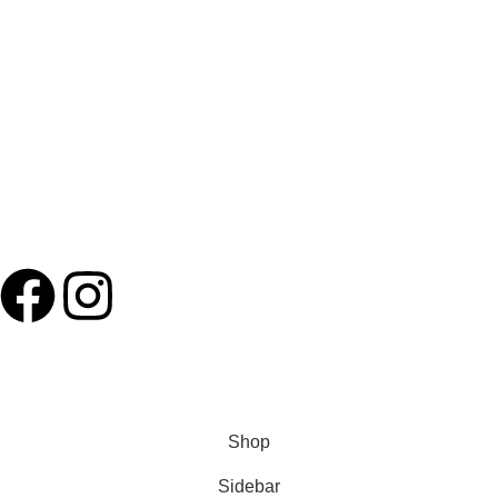
Latest News
USEFUL LINKS
Privacy Policy
Terms and Conditions
Refund, Cancellation & Delivery Policy
Follow Us
Based on
Blue Corner
theme
2023
CodeMonster
.
Shop
Sidebar